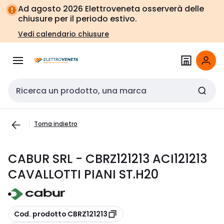
Vai alla
Vai
Ad agosto 2026 Elettroveneta osserverà delle
navigazione
alla
chiusure per il periodo estivo.
pagina
Vedi calendario chiusure
Cerca input
Torna indietro
CABUR SRL - CBRZ121213 ACI121213
CAVALLOTTI PIANI ST.H20
copia
Cod. prodotto CBRZ121213