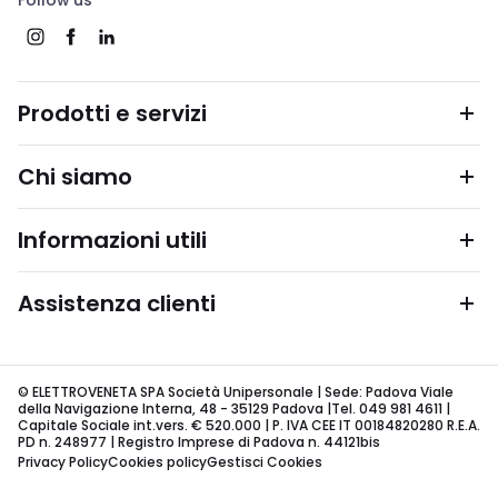
Follow us
Prodotti e servizi
Chi siamo
Informazioni utili
Assistenza clienti
© ELETTROVENETA SPA Società Unipersonale | Sede: Padova Viale
della Navigazione Interna, 48 - 35129 Padova |Tel. 049 981 4611 |
Capitale Sociale int.vers. € 520.000 | P. IVA CEE IT 00184820280 R.E.A.
PD n. 248977 | Registro Imprese di Padova n. 44121bis
Privacy Policy
Cookies policy
Gestisci Cookies