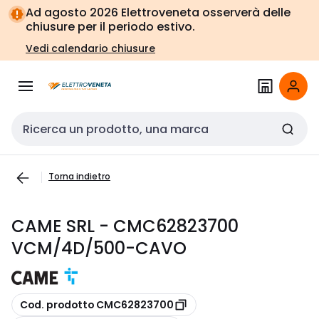
Vai alla
Vai
Ad agosto 2026 Elettroveneta osserverà delle
navigazione
alla
chiusure per il periodo estivo.
pagina
Vedi calendario chiusure
Cerca input
Torna indietro
CAME SRL - CMC62823700
VCM/4D/500-CAVO
copia
Cod. prodotto CMC62823700