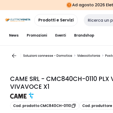
Vai alla
Vai
Ad agosto 2026 Elett
navigazione
alla
pagina
Prodotti e Servizi
Cerca input
News
Promozioni
Eventi
Brandshop
Soluzioni connesse - Domotica
Videocitofonia
Post
CAME SRL - CMC840CH-0110 PLX
VIVAVOCE X1
copia
copia
Cod. prodotto CMC840CH-0110
Cod. produttore