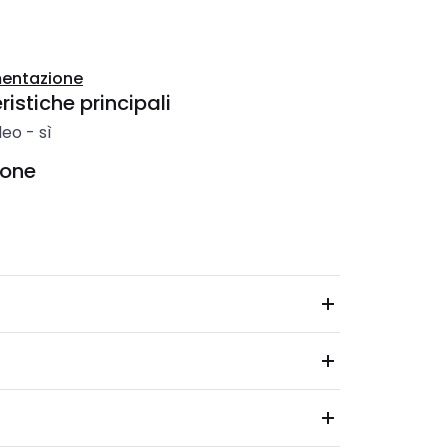
entazione
istiche principali
deo
-
sì
ione