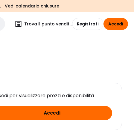
.
Vedi calendario chiusure
Trova il punto vendita
Registrati
Accedi
edi per visualizzare prezzi e disponibilità
Accedi