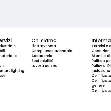
ervizi
Chi siamo
Informaz
dustriale
Elettroveneta
Termini e 
ili
Compliance aziendale
Condizioni
ateriali di
Accademia
Bilancio di
Sostenibilità
Politica pe
ion
Lavora con noi
Policy di D
smart lighting
Inclusione 
sse
Certificato
Certificato
genere
Certificat