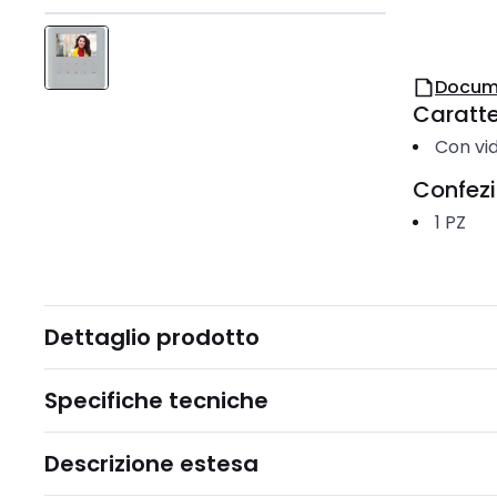
Docum
Caratter
Con vi
Confez
1
PZ
Dettaglio prodotto
Specifiche tecniche
Descrizione estesa