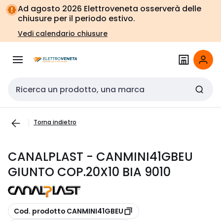
Vai alla
Vai
Ad agosto 2026 Elettroveneta osserverà delle
navigazione
alla
chiusure per il periodo estivo.
pagina
Vedi calendario chiusure
Cerca input
Torna indietro
CANALPLAST - CANMINI41GBEU
GIUNTO COP.20X10 BIA 9010
copia
Cod. prodotto CANMINI41GBEU