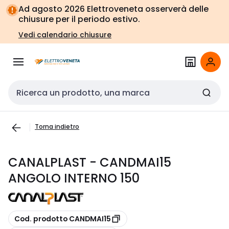
Vai alla
Vai
Ad agosto 2026 Elettroveneta osserverà delle
navigazione
alla
chiusure per il periodo estivo.
pagina
Vedi calendario chiusure
Cerca input
Torna indietro
CANALPLAST - CANDMAI15
ANGOLO INTERNO 150
copia
Cod. prodotto CANDMAI15