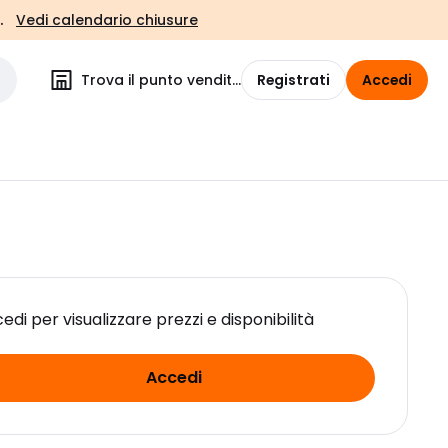
.
Vedi calendario chiusure
Trova il punto vendita
Registrati
Accedi
edi per visualizzare prezzi e disponibilità
Accedi