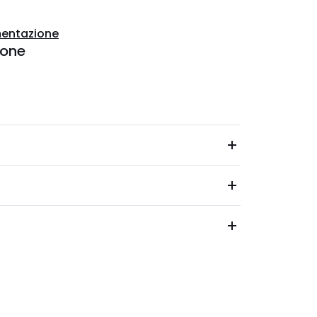
entazione
ione