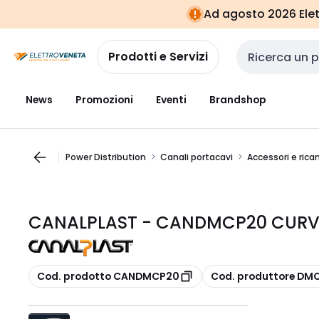
Vai alla
Vai
Ad agosto 2026 Elett
navigazione
alla
pagina
Prodotti e Servizi
Cerca input
News
Promozioni
Eventi
Brandshop
Power Distribution
Canali portacavi
Accessori e ric
CANALPLAST - CANDMCP20 CURVA
copia
copia
Cod. prodotto CANDMCP20
Cod. produttore DM