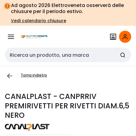
Vai alla
Vai
Ad agosto 2026 Elettroveneta osserverà delle
navigazione
alla
chiusure per il periodo estivo.
pagina
Vedi calendario chiusure
Cerca input
Torna indietro
CANALPLAST - CANPRRIV
PREMIRIVETTI PER RIVETTI DIAM.6,5
NERO