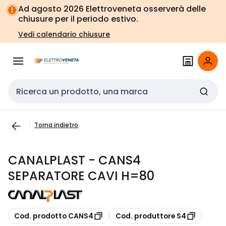
Vai alla
Vai
Ad agosto 2026 Elettroveneta osserverà delle
navigazione
alla
chiusure per il periodo estivo.
pagina
Vedi calendario chiusure
Cerca input
Torna indietro
CANALPLAST - CANS4
SEPARATORE CAVI H=80
copia
copia
Cod. prodotto CANS4
Cod. produttore S4