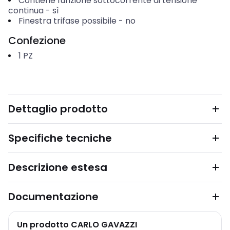
Contiene funzione sottocorrente di tensione
continua
-
sì
Finestra trifase possibile
-
no
Confezione
1
PZ
Dettaglio prodotto
Specifiche tecniche
Descrizione estesa
Documentazione
Un prodotto CARLO GAVAZZI