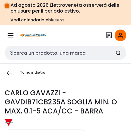
Vai alla
Vai
Ad agosto 2026 Elettroveneta osserverà delle
navigazione
alla
chiusure per il periodo estivo.
pagina
Vedi calendario chiusure
Cerca input
Torna indietro
CARLO GAVAZZI -
GAVDIB71CB235A SOGLIA MIN. O
MAX. 0.1-5 ACA/CC - BARRA