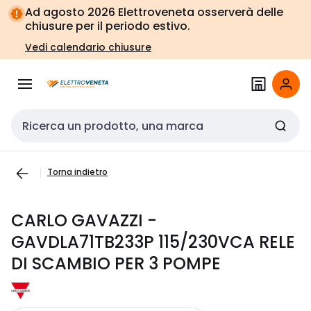
Vai alla
Vai
Ad agosto 2026 Elettroveneta osserverà delle
navigazione
alla
chiusure per il periodo estivo.
pagina
Vedi calendario chiusure
Cerca input
Torna indietro
CARLO GAVAZZI -
GAVDLA71TB233P 115/230VCA RELE
DI SCAMBIO PER 3 POMPE