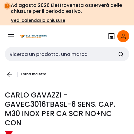
Vai alla
Vai
Ad agosto 2026 Elettroveneta osserverà delle
navigazione
alla
chiusure per il periodo estivo.
pagina
Vedi calendario chiusure
Cerca input
Torna indietro
CARLO GAVAZZI -
GAVEC3016TBASL-6 SENS. CAP.
M30 INOX PER CA SCR NO+NC
CON