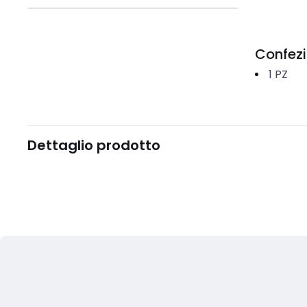
Confez
1
PZ
Dettaglio prodotto