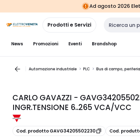
Vai alla
Vai
Ad agosto 2026 Elett
navigazione
alla
pagina
Prodotti e Servizi
Cerca input
News
Promozioni
Eventi
Brandshop
Automazione industriale
PLC
Bus di campo, periferi
CARLO GAVAZZI - GAVG342055022
INGR.TENSIONE 6..265 VCA/VCC
copia
copia
Cod. prodotto GAVG34205502230
Cod. produt