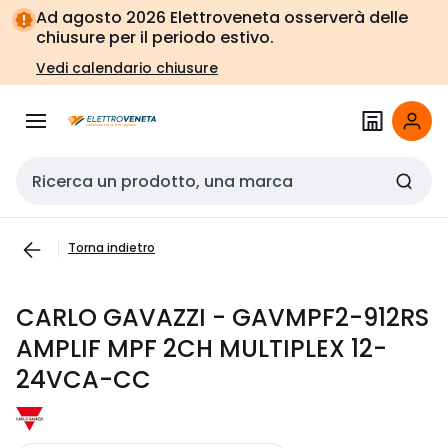
Vai alla
Vai
Ad agosto 2026 Elettroveneta osserverà delle
navigazione
alla
chiusure per il periodo estivo.
pagina
Vedi calendario chiusure
Cerca input
Torna indietro
CARLO GAVAZZI - GAVMPF2-912RS
AMPLIF MPF 2CH MULTIPLEX 12-
24VCA-CC