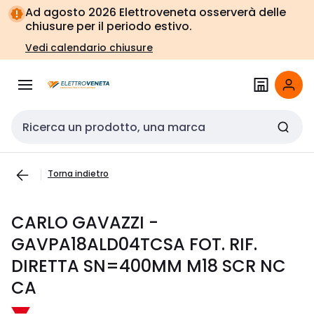
Vai alla
Vai
Ad agosto 2026 Elettroveneta osserverà delle
navigazione
alla
chiusure per il periodo estivo.
pagina
Vedi calendario chiusure
Cerca input
Torna indietro
CARLO GAVAZZI -
GAVPA18ALD04TCSA FOT. RIF.
DIRETTA SN=400MM M18 SCR NC
CA