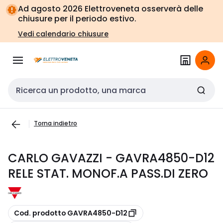
Vai alla
Vai
Ad agosto 2026 Elettroveneta osserverà delle
navigazione
alla
chiusure per il periodo estivo.
pagina
Vedi calendario chiusure
Cerca input
Torna indietro
CARLO GAVAZZI - GAVRA4850-D12
RELE STAT. MONOF.A PASS.DI ZERO
copia
Cod. prodotto GAVRA4850-D12