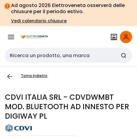
Vai alla
Vai
Ad agosto 2026 Elettroveneta osserverà delle
navigazione
alla
chiusure per il periodo estivo.
pagina
Vedi calendario chiusure
Cerca input
Torna indietro
CDVI ITALIA SRL - CDVDWMBT
MOD. BLUETOOTH AD INNESTO PER
DIGIWAY PL