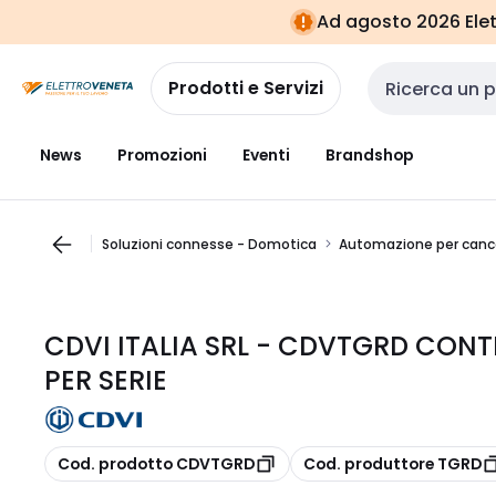
Vai alla
Vai
Ad agosto 2026 Elett
navigazione
alla
pagina
Prodotti e Servizi
Cerca input
News
Promozioni
Eventi
Brandshop
Soluzioni connesse - Domotica
Automazione per cancel
CDVI ITALIA SRL - CDVTGRD CONT
PER SERIE
copia
copia
Cod. prodotto CDVTGRD
Cod. produttore TGRD