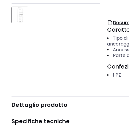
Docum
Caratter
Tipo di
ancoragg
Access
Parte d
Confez
1
PZ
Dettaglio prodotto
Specifiche tecniche