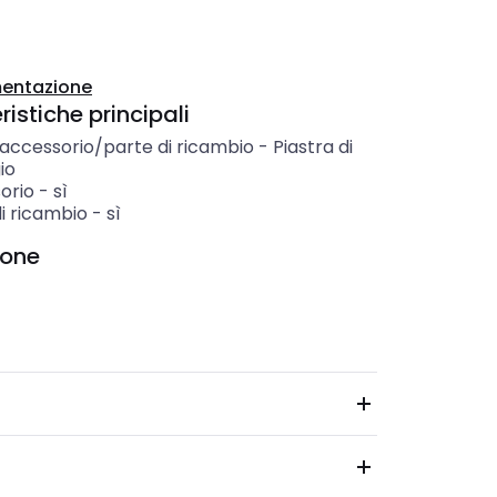
entazione
istiche principali
 accessorio/parte di ricambio
-
Piastra di
io
orio
-
sì
i ricambio
-
sì
ione