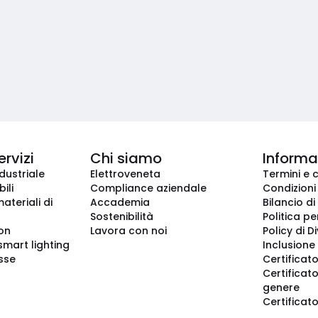
ervizi
Chi siamo
Informaz
dustriale
Elettroveneta
Termini e 
ili
Compliance aziendale
Condizioni
ateriali di
Accademia
Bilancio di
Sostenibilità
Politica pe
ion
Lavora con noi
Policy di D
smart lighting
Inclusione 
sse
Certificato
Certificato
genere
Certificat