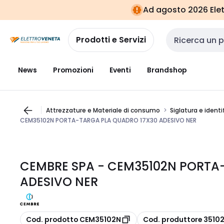
Vai alla
Vai
Ad agosto 2026 Elett
navigazione
alla
pagina
Prodotti e Servizi
Cerca input
News
Promozioni
Eventi
Brandshop
Attrezzature e Materiale di consumo
Siglatura e identi
CEM35102N PORTA-TARGA PLA QUADRO 17X30 ADESIVO NER
CEMBRE SPA - CEM35102N PORTA
ADESIVO NER
copia
copia
Cod. prodotto CEM35102N
Cod. produttore 3510