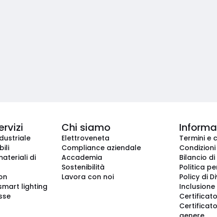
ervizi
Chi siamo
Informaz
dustriale
Elettroveneta
Termini e 
ili
Compliance aziendale
Condizioni
ateriali di
Accademia
Bilancio di
Sostenibilità
Politica pe
ion
Lavora con noi
Policy di D
smart lighting
Inclusione 
sse
Certificato
Certificato
genere