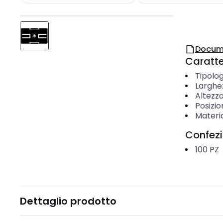
Docum
Caratter
Tipolog
Larghe
Altezz
Posizi
Materi
Confez
100
PZ
Dettaglio prodotto