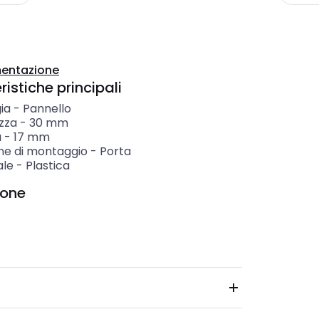
entazione
istiche principali
ia
-
Pannello
zza
-
30
mm
a
-
17
mm
one di montaggio
-
Porta
ale
-
Plastica
ione