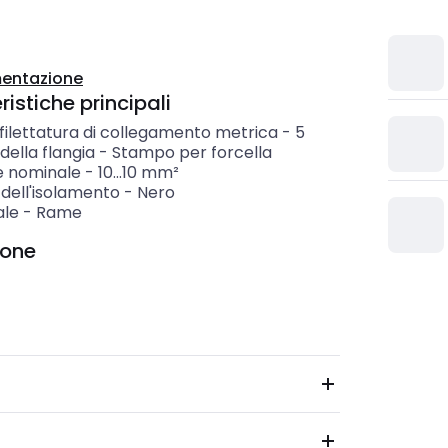
entazione
istiche principali
filettatura di collegamento metrica
-
5
ella flangia
-
Stampo per forcella
e nominale
-
10...10
mm²
dell'isolamento
-
Nero
ale
-
Rame
ione