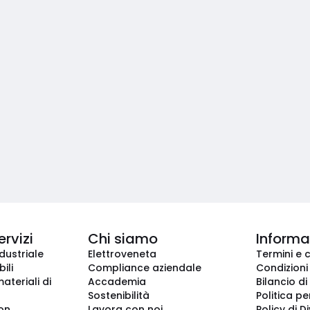
ervizi
Chi siamo
Informaz
dustriale
Elettroveneta
Termini e 
ili
Compliance aziendale
Condizioni
ateriali di
Accademia
Bilancio di
Sostenibilità
Politica pe
ion
Lavora con noi
Policy di D