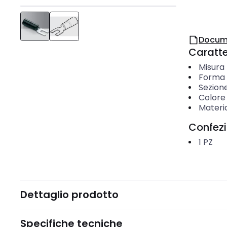
Docum
Caratter
Misura 
Forma d
Sezion
Colore 
Materi
Confez
1
PZ
Dettaglio prodotto
Specifiche tecniche