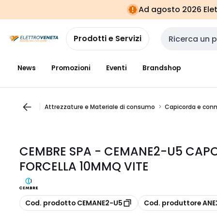
Vai alla
Vai
Ad agosto 2026 Elett
navigazione
alla
pagina
Prodotti e Servizi
Cerca input
News
Promozioni
Eventi
Brandshop
Attrezzature e Materiale di consumo
Capicorda e conn
CEMBRE SPA - CEMANE2-U5 CAP
FORCELLA 10MMQ VITE
copia
copia
Cod. prodotto CEMANE2-U5
Cod. produttore AN