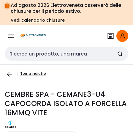
Vai alla
Vai
Ad agosto 2026 Elettroveneta osserverà delle
navigazione
alla
chiusure per il periodo estivo.
pagina
Vedi calendario chiusure
Cerca input
Torna indietro
CEMBRE SPA - CEMANE3-U4
CAPOCORDA ISOLATO A FORCELLA
16MMQ VITE