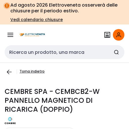
Vai alla
Vai
Ad agosto 2026 Elettroveneta osserverà delle
navigazione
alla
chiusure per il periodo estivo.
pagina
Vedi calendario chiusure
Cerca input
Torna indietro
CEMBRE SPA - CEMBCB2-W
PANNELLO MAGNETICO DI
RICARICA (DOPPIO)