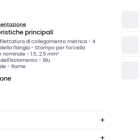
entazione
istiche principali
filettatura di collegamento metrica
-
4
ella flangia
-
Stampo per forcella
e nominale
-
1.5...2.5
mm²
dell'isolamento
-
Blu
ale
-
Rame
ione