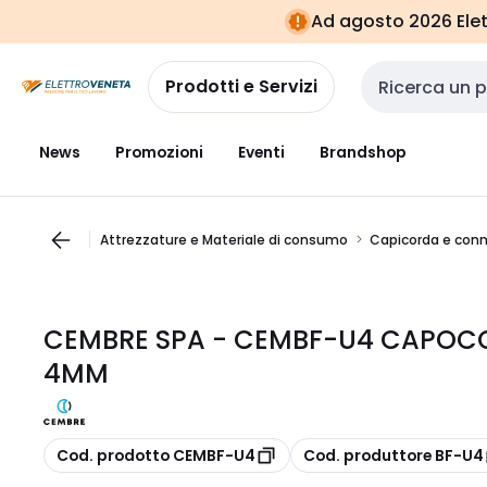
Vai alla
Vai
Ad agosto 2026 Elett
navigazione
alla
pagina
Prodotti e Servizi
Cerca input
News
Promozioni
Eventi
Brandshop
Attrezzature e Materiale di consumo
Capicorda e conn
CEMBRE SPA - CEMBF-U4 CAPOCO
4MM
copia
copia
Cod. prodotto CEMBF-U4
Cod. produttore BF-U4