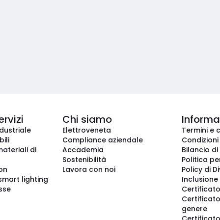
ervizi
Chi siamo
Informaz
dustriale
Elettroveneta
Termini e 
ili
Compliance aziendale
Condizioni
ateriali di
Accademia
Bilancio di
Sostenibilità
Politica pe
ion
Lavora con noi
Policy di D
smart lighting
Inclusione 
sse
Certificato
Certificato
genere
Certificat