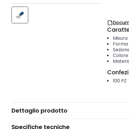
Docum
Caratter
Misura 
Forma d
Sezion
Colore 
Materi
Confez
100
PZ
Dettaglio prodotto
Specifiche tecniche