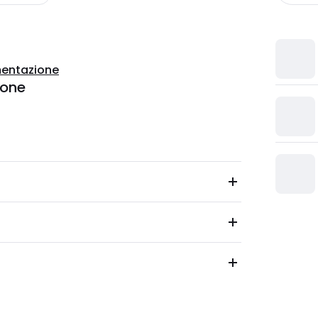
entazione
ione