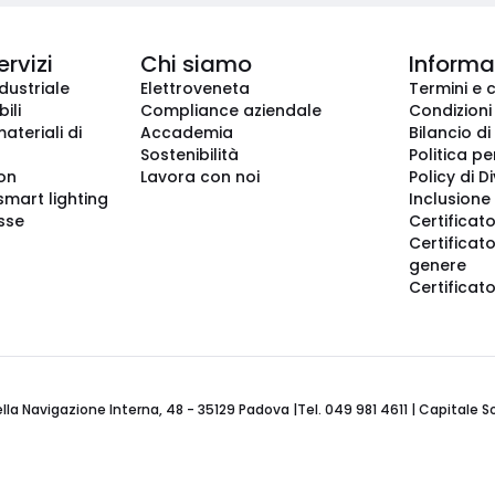
ervizi
Chi siamo
Informaz
dustriale
Elettroveneta
Termini e 
ili
Compliance aziendale
Condizioni
ateriali di
Accademia
Bilancio di
Sostenibilità
Politica pe
ion
Lavora con noi
Policy di D
smart lighting
Inclusione 
sse
Certificato
Certificato
genere
Certificat
 Navigazione Interna, 48 - 35129 Padova |Tel. 049 981 4611 | Capitale Soci