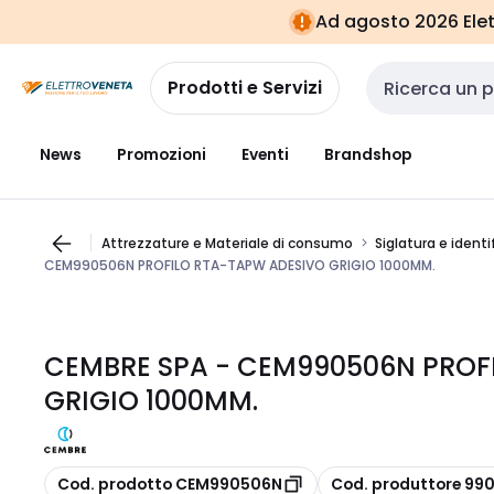
Vai alla
Vai
Ad agosto 2026 Elett
navigazione
alla
pagina
Prodotti e Servizi
Cerca input
News
Promozioni
Eventi
Brandshop
Attrezzature e Materiale di consumo
Siglatura e identi
CEM990506N PROFILO RTA-TAPW ADESIVO GRIGIO 1000MM.
CEMBRE SPA - CEM990506N PROF
GRIGIO 1000MM.
copia
copia
Cod. prodotto CEM990506N
Cod. produttore 99