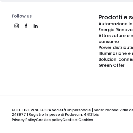
Follow us
Prodotti e s
Automazione In
Energie Rinnovab
Attrezzature e m
consumo
Power distribut
Illuminazione e 
Soluzioni conne
Green Offer
© ELETTROVENETA SPA Società Unipersonale | Sede: Padova Viale della
248977 | Registro Imprese di Padova n. 44121bis
Privacy Policy
Cookies policy
Gestisci Cookies