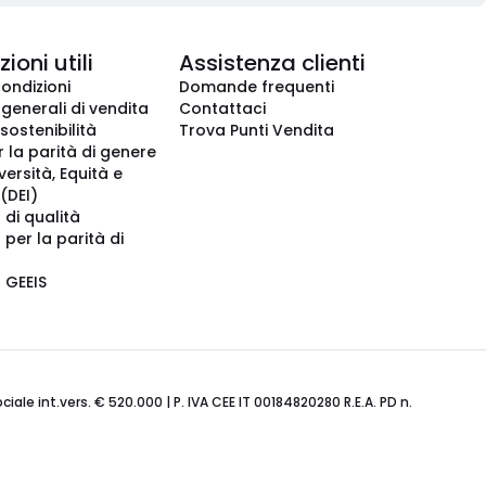
ioni utili
Assistenza clienti
condizioni
Domande frequenti
 generali di vendita
Contattaci
 sostenibilità
Trova Punti Vendita
r la parità di genere
iversità, Equità e
(DEI)
 di qualità
 per la parità di
o GEEIS
ale int.vers. € 520.000 | P. IVA CEE IT 00184820280 R.E.A. PD n.