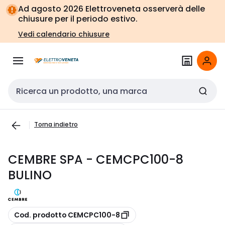
Vai alla
Vai
Ad agosto 2026 Elettroveneta osserverà delle
navigazione
alla
chiusure per il periodo estivo.
pagina
Vedi calendario chiusure
Cerca input
Torna indietro
CEMBRE SPA - CEMCPC100-8
BULINO
copia
Cod. prodotto CEMCPC100-8