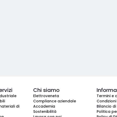
ervizi
Chi siamo
Informaz
dustriale
Elettroveneta
Termini e 
ili
Compliance aziendale
Condizioni
ateriali di
Accademia
Bilancio di
Sostenibilità
Politica pe
ion
Lavora con noi
Policy di D