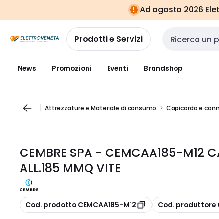
Vai alla
Vai
Ad agosto 2026 Elett
navigazione
alla
pagina
Prodotti e Servizi
Cerca input
News
Promozioni
Eventi
Brandshop
Attrezzature e Materiale di consumo
Capicorda e conn
CEMBRE SPA - CEMCAA185-M12 
ALL.185 MMQ VITE
copia
copia
Cod. prodotto CEMCAA185-M12
Cod. produttore