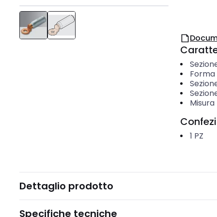
Docum
Caratter
Sezion
Forma 
Sezione
Sezion
Misura 
Confez
1
PZ
Dettaglio prodotto
Specifiche tecniche