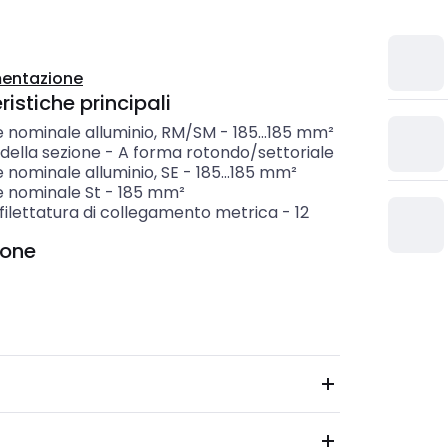
entazione
istiche principali
e nominale alluminio, RM/SM
-
185...185
mm²
della sezione
-
A forma rotondo/settoriale
 nominale alluminio, SE
-
185...185
mm²
e nominale St
-
185
mm²
filettatura di collegamento metrica
-
12
ione