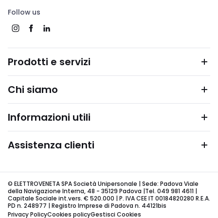
Follow us
Prodotti e servizi
Chi siamo
Informazioni utili
Assistenza clienti
© ELETTROVENETA SPA Società Unipersonale | Sede: Padova Viale
della Navigazione Interna, 48 - 35129 Padova |Tel. 049 981 4611 |
Capitale Sociale int.vers. € 520.000 | P. IVA CEE IT 00184820280 R.E.A.
PD n. 248977 | Registro Imprese di Padova n. 44121bis
Privacy Policy
Cookies policy
Gestisci Cookies