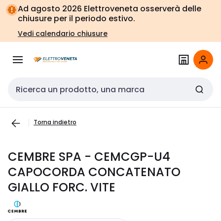
Vai alla
Vai
Ad agosto 2026 Elettroveneta osserverà delle
navigazione
alla
chiusure per il periodo estivo.
pagina
Vedi calendario chiusure
Cerca input
Torna indietro
CEMBRE SPA - CEMCGP-U4
CAPOCORDA CONCATENATO
GIALLO FORC. VITE