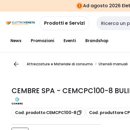
Vai alla
Vai
Ad agosto 2026 Elett
navigazione
alla
pagina
Prodotti e Servizi
Cerca input
News
Promozioni
Eventi
Brandshop
Attrezzature e Materiale di consumo
Utensili manuali
CEMBRE SPA - CEMCPC100-8 BUL
copia
copia
Cod. prodotto CEMCPC100-8
Cod. produttore C