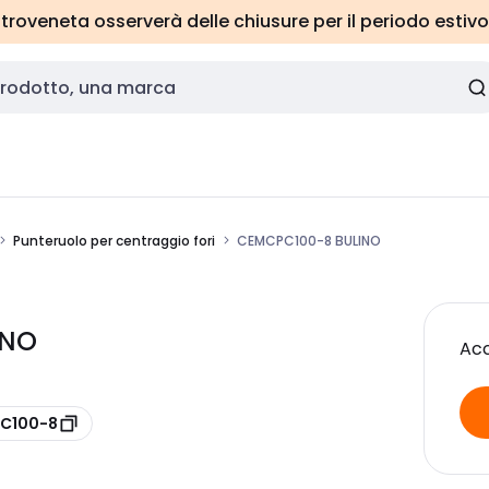
roveneta osserverà delle chiusure per il periodo estivo
Punteruolo per centraggio fori
CEMCPC100-8 BULINO
INO
Acc
PC100-8