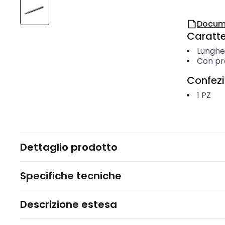
Docum
Caratter
Lunghe
Con pr
Confez
1
PZ
Dettaglio prodotto
Specifiche tecniche
Descrizione estesa