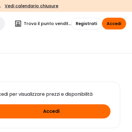
.
Vedi calendario chiusure
Trova il punto vendita
Registrati
Accedi
edi per visualizzare prezzi e disponibilità
Accedi