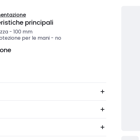
entazione
istiche principali
zza
-
100
mm
otezione per le mani
-
no
ione