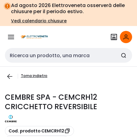
Vai alla
Vai
Ad agosto 2026 Elettroveneta osserverà delle
navigazione
alla
chiusure per il periodo estivo.
pagina
Vedi calendario chiusure
Cerca input
Torna indietro
CEMBRE SPA - CEMCRH12
CRICCHETTO REVERSIBILE
copia
Cod. prodotto CEMCRH12