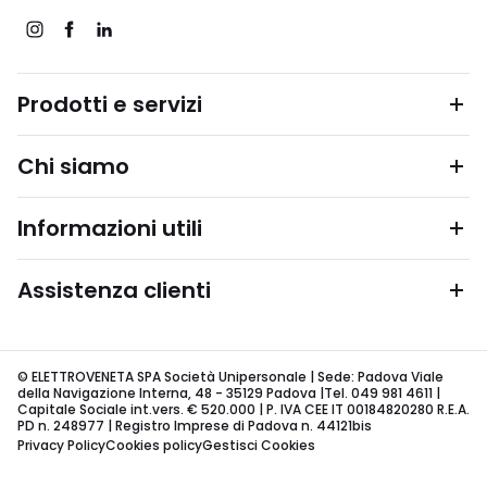
Prodotti e servizi
Chi siamo
Informazioni utili
Assistenza clienti
© ELETTROVENETA SPA Società Unipersonale | Sede: Padova Viale
della Navigazione Interna, 48 - 35129 Padova |Tel. 049 981 4611 |
Capitale Sociale int.vers. € 520.000 | P. IVA CEE IT 00184820280 R.E.A.
PD n. 248977 | Registro Imprese di Padova n. 44121bis
Privacy Policy
Cookies policy
Gestisci Cookies