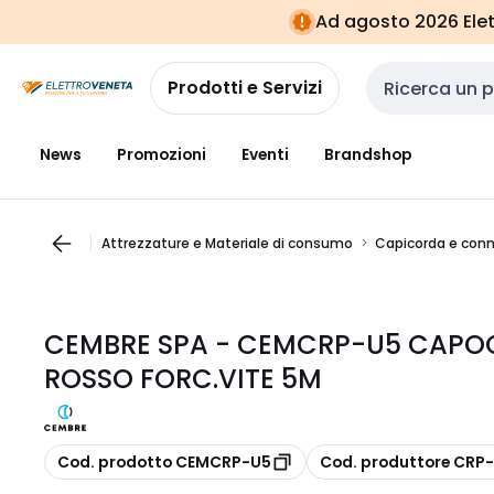
Vai alla
Vai
Ad agosto 2026 Elett
navigazione
alla
pagina
Prodotti e Servizi
Cerca input
News
Promozioni
Eventi
Brandshop
Attrezzature e Materiale di consumo
Capicorda e conn
CEMBRE SPA - CEMCRP-U5 CAP
ROSSO FORC.VITE 5M
copia
copia
Cod. prodotto CEMCRP-U5
Cod. produttore CRP