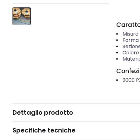
Caratter
Misura 
Forma d
Sezion
Colore 
Materi
Confez
2000
P
Dettaglio prodotto
Specifiche tecniche