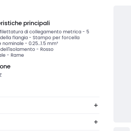
istiche principali
filettatura di collegamento metrica
-
5
ella flangia
-
Stampo per forcella
e nominale
-
0.25...1.5
mm²
dell'isolamento
-
Rosso
ale
-
Rame
ione
Z