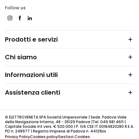
Follow us
Prodotti e servizi
Chi siamo
Informazioni utili
Assistenza clienti
© ELETTROVENETA SPA Società Unipersonale | Sede: Padova Viale
della Navigazione Interna, 48 - 35129 Padova |Tel. 049 981 4611 |
Capitale Sociale int.vers. € 520.000 | P. IVA CEE IT 00184820280 R.E.A.
PD n. 248977 | Registro Imprese di Padova n. 44121bis
Privacy Policy
Cookies policy
Gestisci Cookies