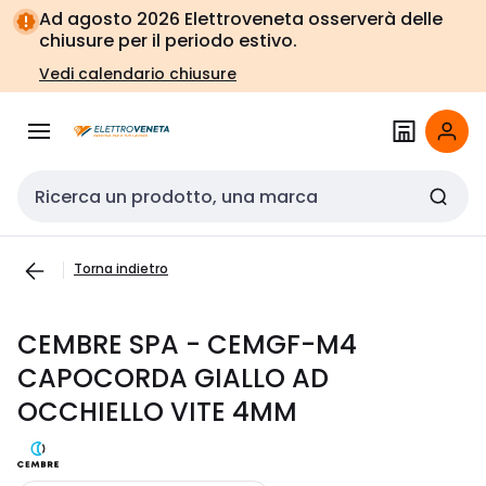
Vai alla
Vai
Ad agosto 2026 Elettroveneta osserverà delle
navigazione
alla
chiusure per il periodo estivo.
pagina
Vedi calendario chiusure
Cerca input
Torna indietro
CEMBRE SPA - CEMGF-M4
CAPOCORDA GIALLO AD
OCCHIELLO VITE 4MM