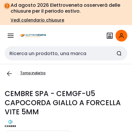
Vai alla
Vai
Ad agosto 2026 Elettroveneta osserverà delle
navigazione
alla
chiusure per il periodo estivo.
pagina
Vedi calendario chiusure
Cerca input
Torna indietro
CEMBRE SPA - CEMGF-U5
CAPOCORDA GIALLO A FORCELLA
VITE 5MM