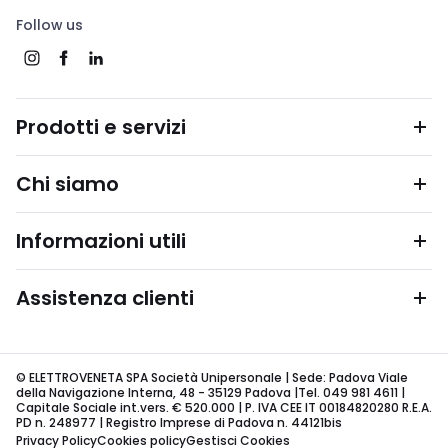
Follow us
Prodotti e servizi
Chi siamo
Informazioni utili
Assistenza clienti
© ELETTROVENETA SPA Società Unipersonale | Sede: Padova Viale
della Navigazione Interna, 48 - 35129 Padova |Tel. 049 981 4611 |
Capitale Sociale int.vers. € 520.000 | P. IVA CEE IT 00184820280 R.E.A.
PD n. 248977 | Registro Imprese di Padova n. 44121bis
Privacy Policy
Cookies policy
Gestisci Cookies