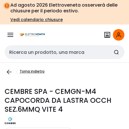
Vai alla
Vai
Ad agosto 2026 Elettroveneta osserverà delle
navigazione
alla
chiusure per il periodo estivo.
pagina
Vedi calendario chiusure
Cerca input
Torna indietro
CEMBRE SPA - CEMGN-M4
CAPOCORDA DA LASTRA OCCH
SEZ.6MMQ VITE 4