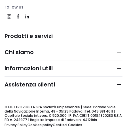
Follow us
Prodotti e servizi
Chi siamo
Informazioni utili
Assistenza clienti
© ELETTROVENETA SPA Società Unipersonale | Sede: Padova Viale
della Navigazione Interna, 48 - 35129 Padova |Tel. 049 981 4611 |
Capitale Sociale int.vers. € 520.000 | P. IVA CEE IT 00184820280 R.E.A.
PD n. 248977 | Registro Imprese di Padova n. 44121bis
Privacy Policy
Cookies policy
Gestisci Cookies