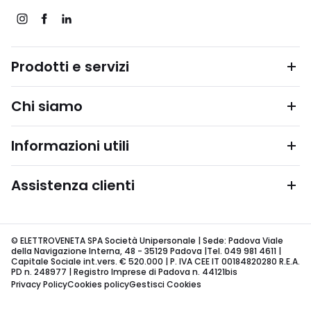
Prodotti e servizi
Chi siamo
Informazioni utili
Assistenza clienti
© ELETTROVENETA SPA Società Unipersonale | Sede: Padova Viale
della Navigazione Interna, 48 - 35129 Padova |Tel. 049 981 4611 |
Capitale Sociale int.vers. € 520.000 | P. IVA CEE IT 00184820280 R.E.A.
PD n. 248977 | Registro Imprese di Padova n. 44121bis
Privacy Policy
Cookies policy
Gestisci Cookies