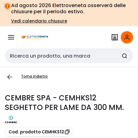
Vai alla
Vai
Ad agosto 2026 Elettroveneta osserverà delle
navigazione
alla
chiusure per il periodo estivo.
pagina
Vedi calendario chiusure
Cerca input
Torna indietro
CEMBRE SPA - CEMHKS12
SEGHETTO PER LAME DA 300 MM.
copia
Cod. prodotto CEMHKS12