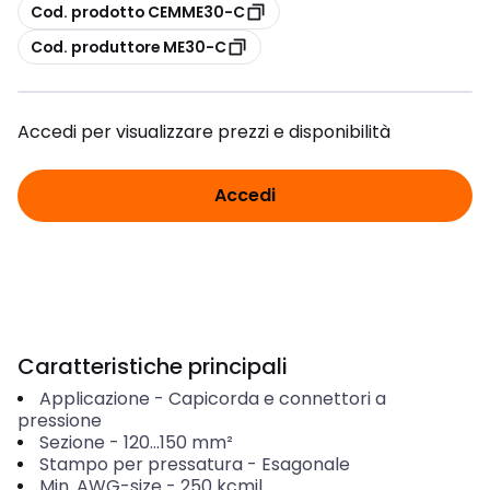
copia
Cod. prodotto CEMME30-C
copia
Cod. produttore ME30-C
Accedi per visualizzare prezzi e disponibilità
Accedi
Caratteristiche principali
Applicazione
-
Capicorda e connettori a
pressione
Sezione
-
120...150
mm²
Stampo per pressatura
-
Esagonale
Min. AWG-size
-
250 kcmil