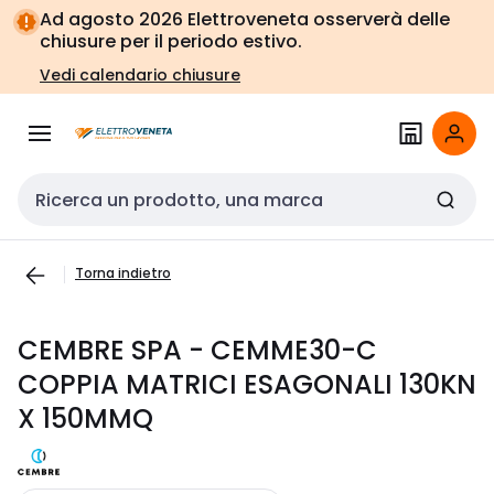
Vai alla
Vai
Ad agosto 2026 Elettroveneta osserverà delle
navigazione
alla
chiusure per il periodo estivo.
pagina
Vedi calendario chiusure
Cerca input
Torna indietro
CEMBRE SPA - CEMME30-C
COPPIA MATRICI ESAGONALI 130KN
X 150MMQ