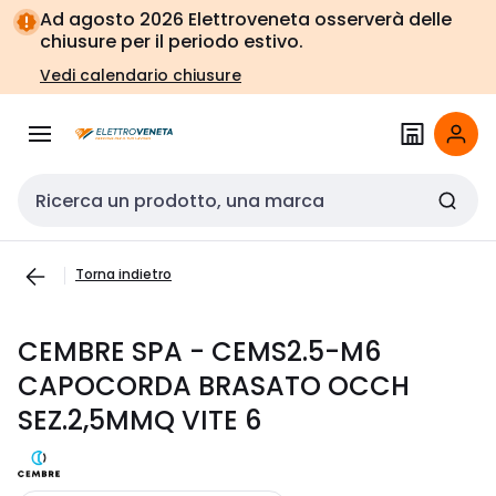
Vai alla
Vai
Ad agosto 2026 Elettroveneta osserverà delle
navigazione
alla
chiusure per il periodo estivo.
pagina
Vedi calendario chiusure
Cerca input
Torna indietro
CEMBRE SPA - CEMS2.5-M6
CAPOCORDA BRASATO OCCH
SEZ.2,5MMQ VITE 6