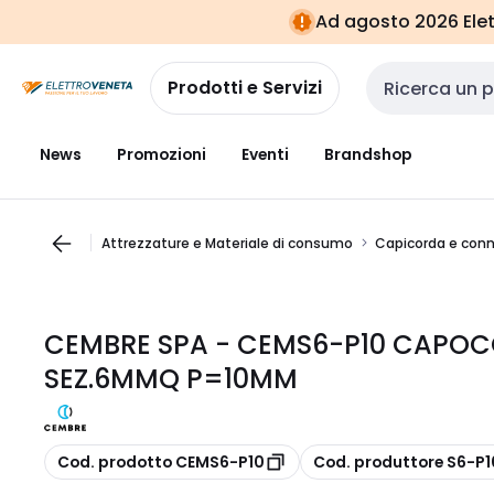
Vai alla
Vai
Ad agosto 2026 Elett
navigazione
alla
pagina
Prodotti e Servizi
Cerca input
News
Promozioni
Eventi
Brandshop
Attrezzature e Materiale di consumo
Capicorda e conn
CEMBRE SPA - CEMS6-P10 CAPO
SEZ.6MMQ P=10MM
copia
copia
Cod. prodotto CEMS6-P10
Cod. produttore S6-P1