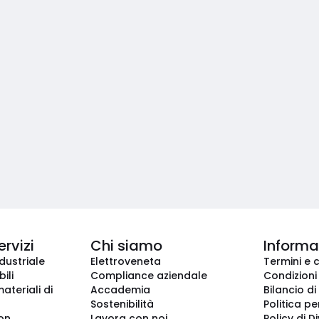
ervizi
Chi siamo
Informaz
dustriale
Elettroveneta
Termini e 
ili
Compliance aziendale
Condizioni
ateriali di
Accademia
Bilancio di
Sostenibilità
Politica pe
ion
Lavora con noi
Policy di D