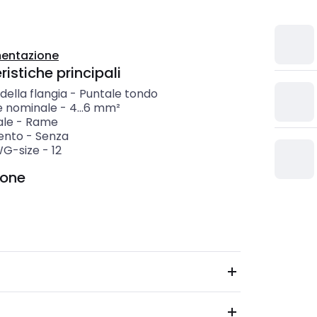
entazione
istiche principali
ella flangia
-
Puntale tondo
e nominale
-
4...6
mm²
ale
-
Rame
ento
-
Senza
WG-size
-
12
ione