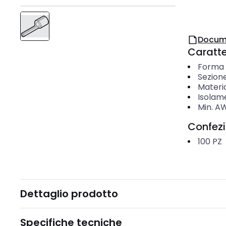
Docum
Caratter
Forma d
Sezion
Materi
Isolam
Min. A
Confez
100
PZ
Dettaglio prodotto
Specifiche tecniche