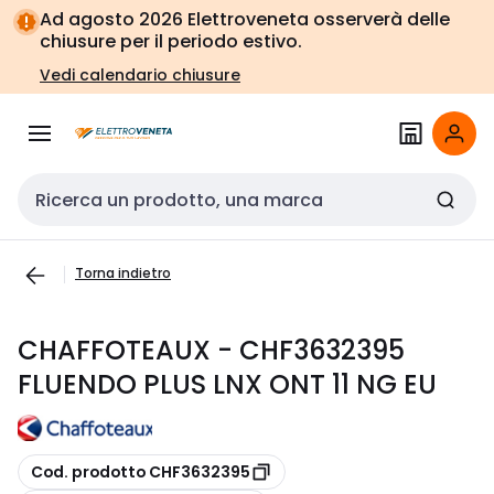
Vai alla
Vai
Ad agosto 2026 Elettroveneta osserverà delle
navigazione
alla
chiusure per il periodo estivo.
pagina
Vedi calendario chiusure
Cerca input
Torna indietro
CHAFFOTEAUX - CHF3632395
FLUENDO PLUS LNX ONT 11 NG EU
copia
Cod. prodotto CHF3632395