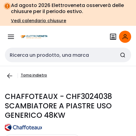
Vai alla
Vai
Ad agosto 2026 Elettroveneta osserverà delle
navigazione
alla
chiusure per il periodo estivo.
pagina
Vedi calendario chiusure
Cerca input
Torna indietro
CHAFFOTEAUX - CHF3024038
SCAMBIATORE A PIASTRE USO
GENERICO 48KW