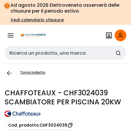
Vai alla
Vai
Ad agosto 2026 Elettroveneta osserverà delle
navigazione
alla
chiusure per il periodo estivo.
pagina
Vedi calendario chiusure
Cerca input
Torna indietro
CHAFFOTEAUX - CHF3024039
SCAMBIATORE PER PISCINA 20KW
copia
Cod. prodotto CHF3024039