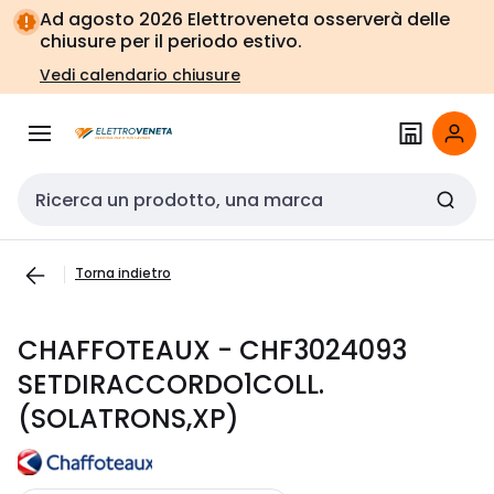
Vai alla
Vai
Ad agosto 2026 Elettroveneta osserverà delle
navigazione
alla
chiusure per il periodo estivo.
pagina
Vedi calendario chiusure
Cerca input
Torna indietro
CHAFFOTEAUX - CHF3024093
SETDIRACCORDO1COLL.
(SOLATRONS,XP)