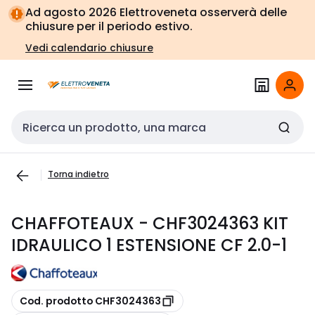
Vai alla
Vai
Ad agosto 2026 Elettroveneta osserverà delle
navigazione
alla
chiusure per il periodo estivo.
pagina
Vedi calendario chiusure
Cerca input
Torna indietro
CHAFFOTEAUX - CHF3024363 KIT
IDRAULICO 1 ESTENSIONE CF 2.0-1
copia
Cod. prodotto CHF3024363