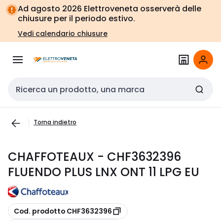
Vai alla
Vai
Ad agosto 2026 Elettroveneta osserverà delle
navigazione
alla
chiusure per il periodo estivo.
pagina
Vedi calendario chiusure
Cerca input
Torna indietro
CHAFFOTEAUX - CHF3632396
FLUENDO PLUS LNX ONT 11 LPG EU
copia
Cod. prodotto CHF3632396