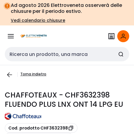
Vai alla
Vai
Ad agosto 2026 Elettroveneta osserverà delle
navigazione
alla
chiusure per il periodo estivo.
pagina
Vedi calendario chiusure
Cerca input
Torna indietro
CHAFFOTEAUX - CHF3632398
FLUENDO PLUS LNX ONT 14 LPG EU
copia
Cod. prodotto CHF3632398