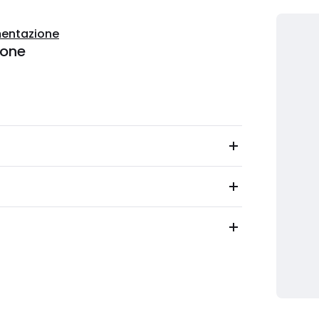
entazione
ione