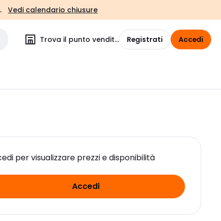
.
Vedi calendario chiusure
Trova il punto vendita
Registrati
Accedi
edi per visualizzare prezzi e disponibilità
Accedi