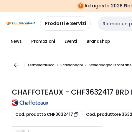
Vai alla
Vai
Ad agosto 2026 Elett
navigazione
alla
pagina
Prodotti e Servizi
Cerca input
News
Promozioni
Eventi
Brandshop
Termoidraulica
Scaldabagni
Scaldabagno istantane
CHAFFOTEAUX - CHF3632417 BRD L
copia
copia
Cod. prodotto CHF3632417
Cod. produttore 363