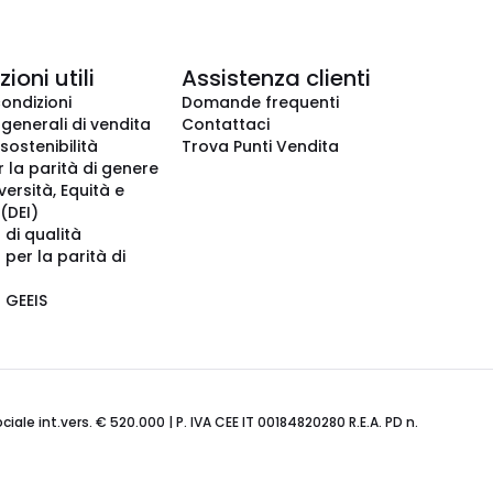
ioni utili
Assistenza clienti
condizioni
Domande frequenti
 generali di vendita
Contattaci
 sostenibilità
Trova Punti Vendita
r la parità di genere
iversità, Equità e
(DEI)
 di qualità
 per la parità di
o GEEIS
ale int.vers. € 520.000 | P. IVA CEE IT 00184820280 R.E.A. PD n.