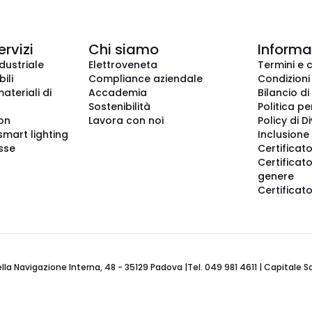
ervizi
Chi siamo
Informaz
dustriale
Elettroveneta
Termini e 
ili
Compliance aziendale
Condizioni
ateriali di
Accademia
Bilancio di
Sostenibilità
Politica pe
ion
Lavora con noi
Policy di D
smart lighting
Inclusione 
sse
Certificato
Certificato
genere
Certificat
 Navigazione Interna, 48 - 35129 Padova |Tel. 049 981 4611 | Capitale Soci