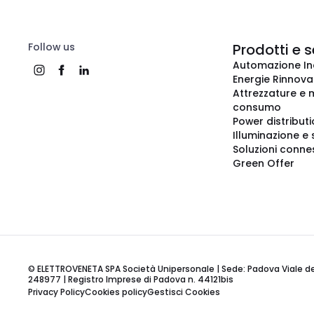
Follow us
Prodotti e s
Automazione In
Energie Rinnovab
Attrezzature e m
consumo
Power distribut
Illuminazione e 
Soluzioni conne
Green Offer
© ELETTROVENETA SPA Società Unipersonale | Sede: Padova Viale della
248977 | Registro Imprese di Padova n. 44121bis
Privacy Policy
Cookies policy
Gestisci Cookies