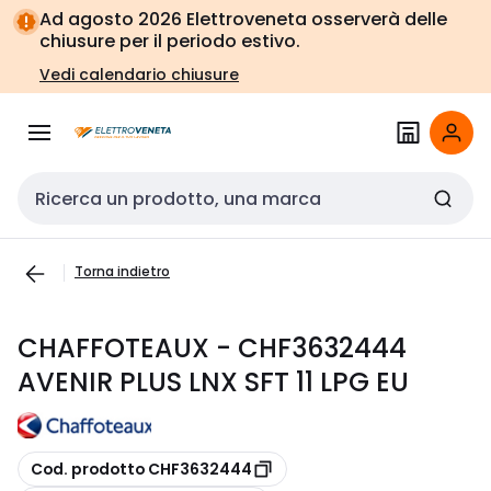
Vai alla
Vai
Ad agosto 2026 Elettroveneta osserverà delle
navigazione
alla
chiusure per il periodo estivo.
pagina
Vedi calendario chiusure
Cerca input
Torna indietro
CHAFFOTEAUX - CHF3632444
AVENIR PLUS LNX SFT 11 LPG EU
copia
Cod. prodotto CHF3632444