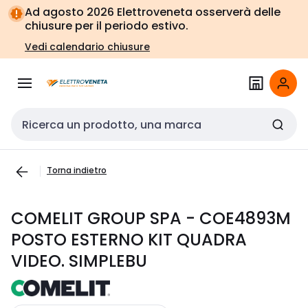
Vai alla
Vai
Ad agosto 2026 Elettroveneta osserverà delle
navigazione
alla
chiusure per il periodo estivo.
pagina
Vedi calendario chiusure
Cerca input
Torna indietro
COMELIT GROUP SPA - COE4893M
POSTO ESTERNO KIT QUADRA
VIDEO. SIMPLEBU