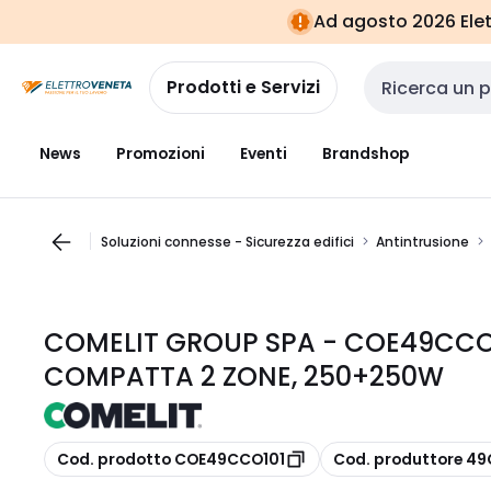
Vai alla
Vai
Ad agosto 2026 Elett
navigazione
alla
pagina
Prodotti e Servizi
Cerca input
News
Promozioni
Eventi
Brandshop
Soluzioni connesse - Sicurezza edifici
Antintrusione
COMELIT GROUP SPA - COE49CCO
COMPATTA 2 ZONE, 250+250W
copia
copia
Cod. prodotto COE49CCO101
Cod. produttore 4