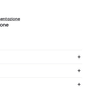
entazione
ione