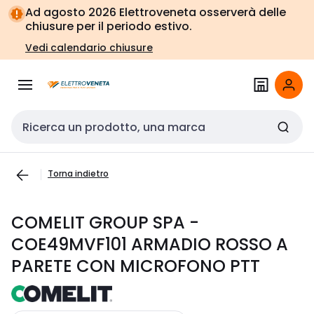
Vai alla
Vai
Ad agosto 2026 Elettroveneta osserverà delle
navigazione
alla
chiusure per il periodo estivo.
pagina
Vedi calendario chiusure
Cerca input
Torna indietro
COMELIT GROUP SPA -
COE49MVF101 ARMADIO ROSSO A
PARETE CON MICROFONO PTT