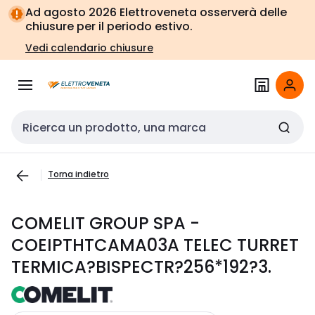
Vai alla
Vai
Ad agosto 2026 Elettroveneta osserverà delle
navigazione
alla
chiusure per il periodo estivo.
pagina
Vedi calendario chiusure
Cerca input
Torna indietro
COMELIT GROUP SPA -
COEIPTHTCAMA03A TELEC TURRET
TERMICA?BISPECTR?256*192?3.