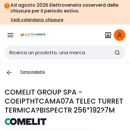
Vai alla
Vai
Ad agosto 2026 Elettroveneta osserverà delle
navigazione
alla
chiusure per il periodo estivo.
pagina
Vedi calendario chiusure
Cerca input
Torna indietro
COMELIT GROUP SPA -
COEIPTHTCAMA07A TELEC TURRET
TERMICA?BISPECTR 256*192?7M